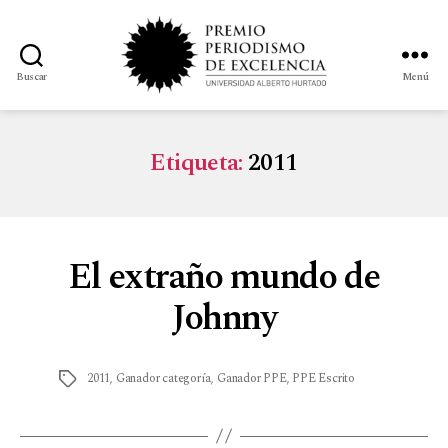
Buscar
Menú
Etiqueta:
2011
El extraño mundo de
Johnny
2011
,
Ganador categoría
,
Ganador PPE
,
PPE Escrito