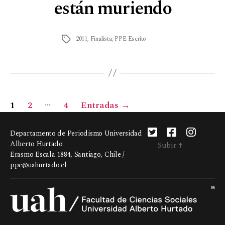
están muriendo
2011
,
Finalista
,
PPE Escrito
…
1
2
4
Entradas
→
Departamento de Periodismo Universidad
Alberto Hurtado
Subir
↑
Erasmo Escala 1884, Santiago, Chile /
ppe@uahurtado.cl