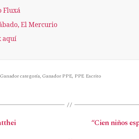
o Fluxá
ábado, El Mercurio
k aquí
,
Ganador categoría
,
Ganador PPE
,
PPE Escrito
tthei
“Cien niños es