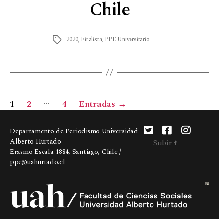
Chile
2020
,
Finalista
,
PPE Universitario
…
1
2
4
Entradas
→
Departamento de Periodismo Universidad
Alberto Hurtado
Subir
↑
Erasmo Escala 1884, Santiago, Chile /
ppe@uahurtado.cl