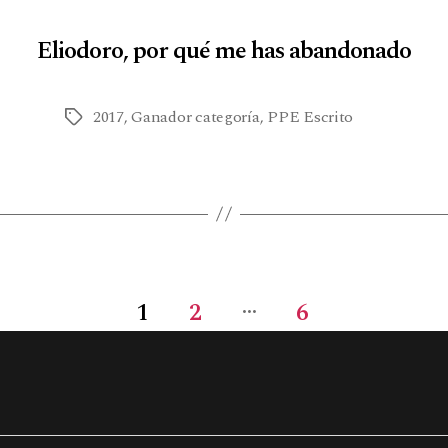
Eliodoro, por qué me has abandonado
2017
,
Ganador categoría
,
PPE Escrito
…
1
2
6