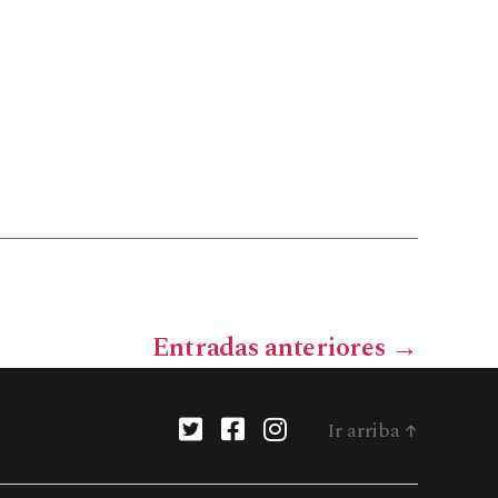
Entradas
anteriores
→
Ir arriba
↑