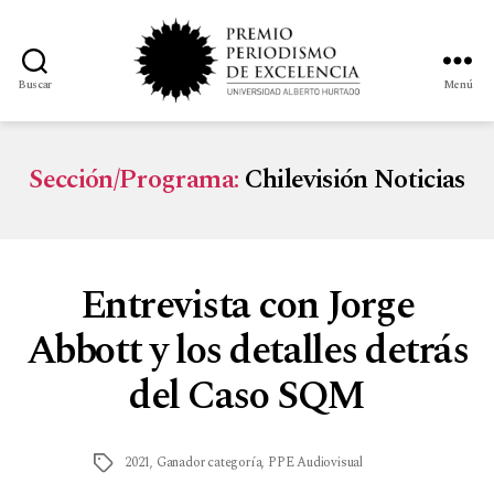
Buscar
Menú
Sección/Programa:
Chilevisión Noticias
Entrevista con Jorge
Abbott y los detalles detrás
del Caso SQM
2021
,
Ganador categoría
,
PPE Audiovisual