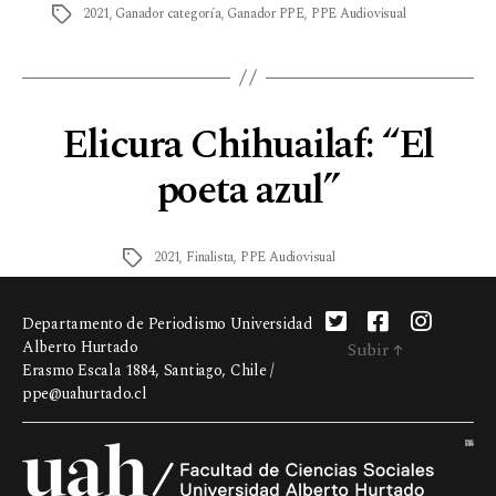
2021
,
Ganador categoría
,
Ganador PPE
,
PPE Audiovisual
Elicura Chihuailaf: “El
poeta azul”
2021
,
Finalista
,
PPE Audiovisual
Departamento de Periodismo Universidad
Alberto Hurtado
Subir
↑
Erasmo Escala 1884, Santiago, Chile /
ppe@uahurtado.cl