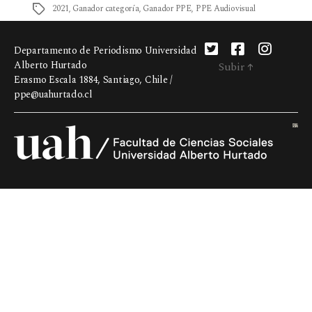
2021
,
Ganador categoría
,
Ganador PPE
,
PPE Audiovisual
Departamento de Periodismo Universidad
Alberto Hurtado
Subir
↑
Erasmo Escala 1884, Santiago, Chile /
ppe@uahurtado.cl