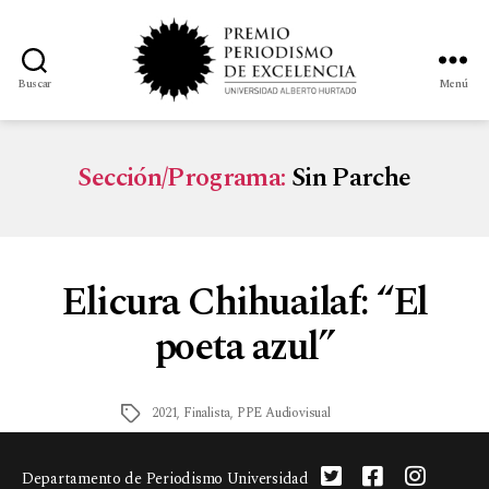
Buscar
Menú
Sección/Programa:
Sin Parche
Elicura Chihuailaf: “El
poeta azul”
2021
,
Finalista
,
PPE Audiovisual
Departamento de Periodismo Universidad