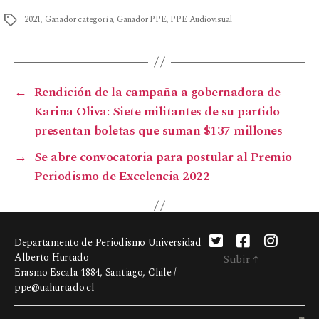
2021
,
Ganador categoría
,
Ganador PPE
,
PPE Audiovisual
←
Rendición de la campaña a gobernadora de
Karina Oliva: Siete militantes de su partido
presentan boletas que suman $137 millones
→
Se abre convocatoria para postular al Premio
Periodismo de Excelencia 2022
Departamento de Periodismo Universidad
Alberto Hurtado
Subir
↑
Erasmo Escala 1884, Santiago, Chile /
ppe@uahurtado.cl