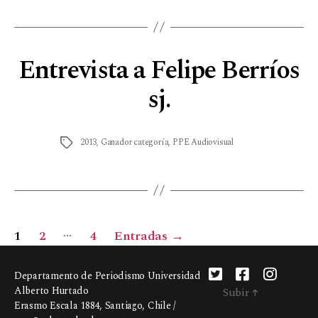
Entrevista a Felipe Berríos
sj.
2013
,
Ganador categoría
,
PPE Audiovisual
…
1
2
4
Entradas
→
Departamento de Periodismo Universidad
Alberto Hurtado
Subir
↑
Erasmo Escala 1884, Santiago, Chile /