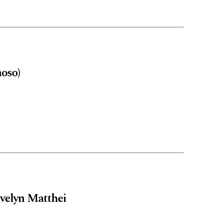
oso)
Evelyn Matthei