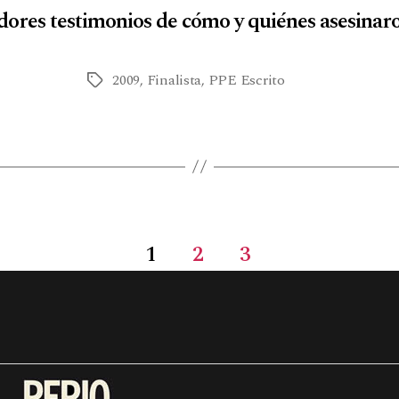
ores testimonios de cómo y quiénes asesinaro
2009
,
Finalista
,
PPE Escrito
1
2
3