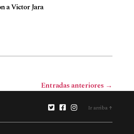
n a Victor Jara
Entradas
anteriores
→
Ir arriba
↑