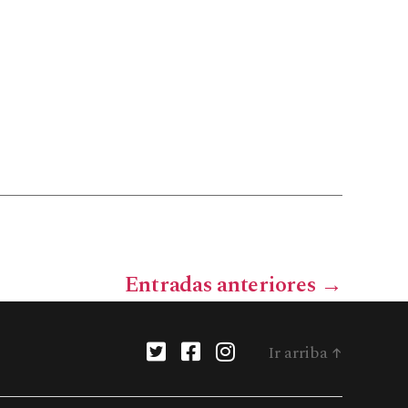
Entradas
anteriores
→
Ir arriba
↑