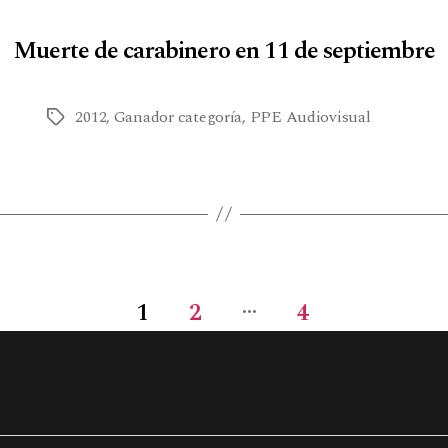
Muerte de carabinero en 11 de septiembre
2012
,
Ganador categoría
,
PPE Audiovisual
…
1
2
4