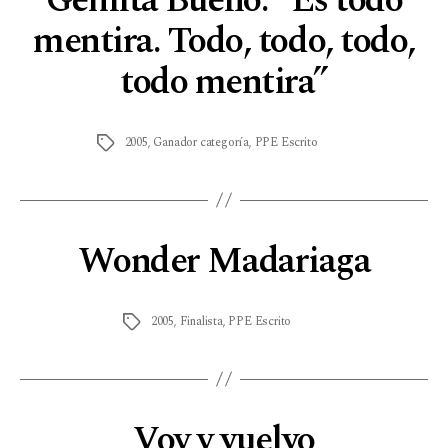
Gemita Bueno: “Es todo
mentira. Todo, todo, todo,
todo mentira”
2005
,
Ganador categoría
,
PPE Escrito
Wonder Madariaga
2005
,
Finalista
,
PPE Escrito
Voy y vuelvo