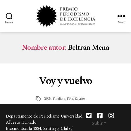
Buscar
Menú
Nombre autor:
Beltrán Mena
Voy y vuelvo
2005
,
Finalista
,
PPE Escrito
Departamento de Periodismo Universidad
Alberto Hurtado
Subir
↑
Erasmo Escala 1884, Santiago, Chile /