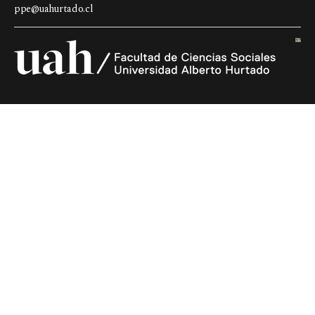
ppe@uahurtado.cl