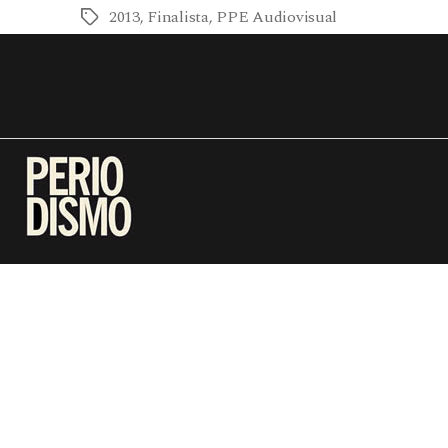
2013
,
Finalista
,
PPE Audiovisual