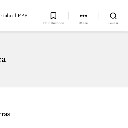
stula al PPE
PPE Histórico
Menú
Buscar
za
rras