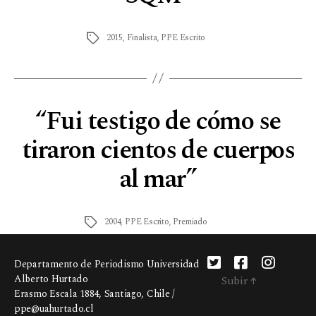
2015
,
Finalista
,
PPE Escrito
“Fui testigo de cómo se
tiraron cientos de cuerpos
al mar”
2004
,
PPE Escrito
,
Premiado
Departamento de Periodismo Universidad
Alberto Hurtado
Subir
↑
Erasmo Escala 1884, Santiago, Chile /
ppe@uahurtado.cl