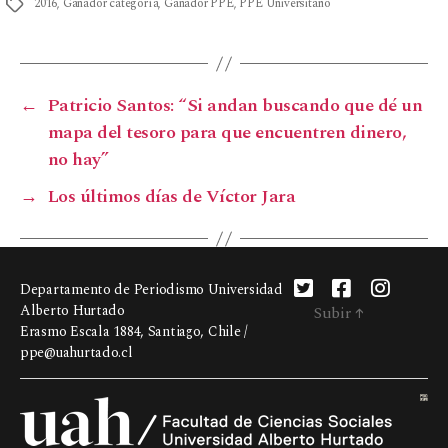
2016
,
Ganador categoría
,
Ganador PPE
,
PPE Universitario
←
Patricio Santos: “Si andan buscando que dé un
mapa del tesoro para que encuentren dinero,
no hay”
→
Los últimos días de Víctor Jara
Departamento de Periodismo Universidad
Alberto Hurtado
Subir
↑
Erasmo Escala 1884, Santiago, Chile /
ppe@uahurtado.cl