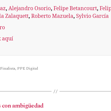
íaz
, 
Alejandro Osorio
, 
Felipe Betancourt
, 
Feli
la Zalaquett
, 
Roberto Mazuela
, 
Sylvio García
ro
k aquí
,
Finalista
,
PPE Digital
os con ambigüedad