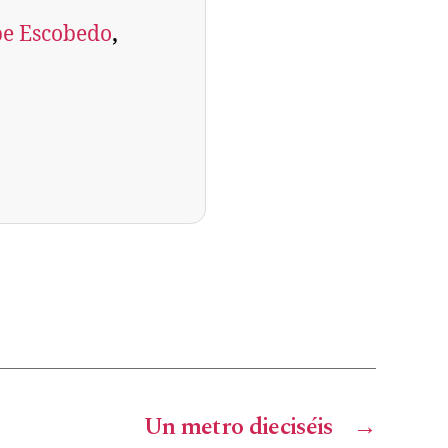
pe Escobedo
, 
Un metro dieciséis
→