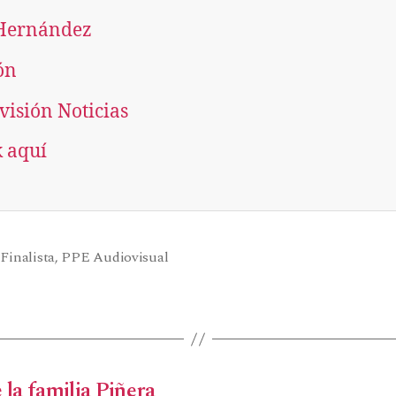
 Hernández
ón
visión Noticias
k aquí
,
Finalista
,
PPE Audiovisual
 la familia Piñera