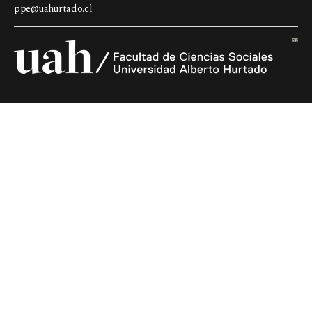
ppe@uahurtado.cl