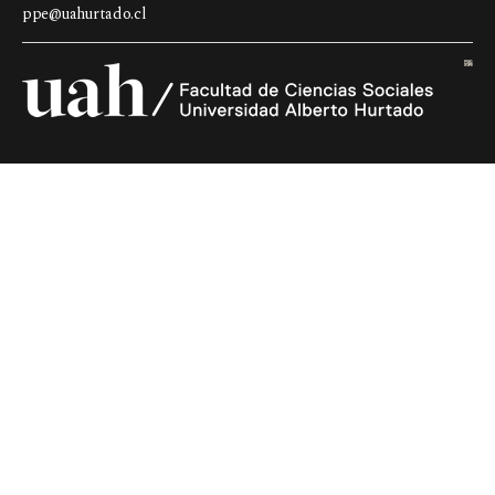
ppe@uahurtado.cl