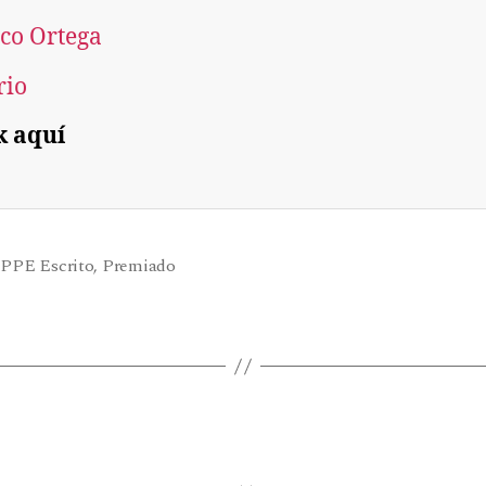
co Ortega
rio
k aquí
,
PPE Escrito
,
Premiado