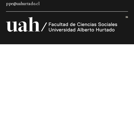
ppe@uahurtado.cl