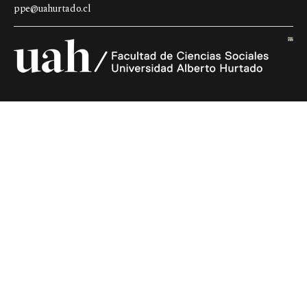
ppe@uahurtado.cl