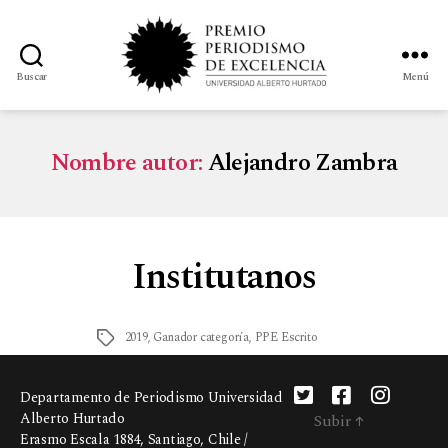
Buscar
Menú
Nombre autor:
Alejandro Zambra
Institutanos
2019
,
Ganador categoría
,
PPE Escrito
Departamento de Periodismo Universidad
Alberto Hurtado
Subir
↑
Erasmo Escala 1884, Santiago, Chile /