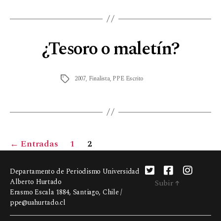
¿Tesoro o maletín?
2007
,
Finalista
,
PPE Escrito
←
Entradas
1
2
Departamento de Periodismo Universidad
Alberto Hurtado
Subir
↑
Erasmo Escala 1884, Santiago, Chile /
ppe@uahurtado.cl