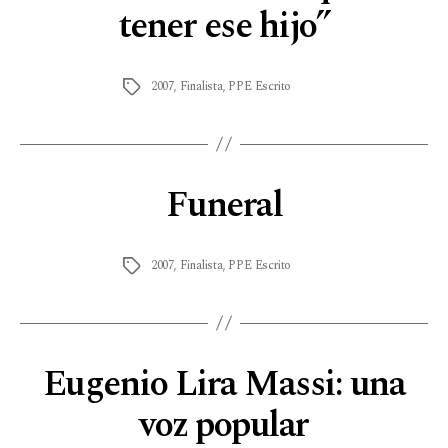
tener ese hijo”
2007
,
Finalista
,
PPE Escrito
Funeral
2007
,
Finalista
,
PPE Escrito
Eugenio Lira Massi: una
voz popular