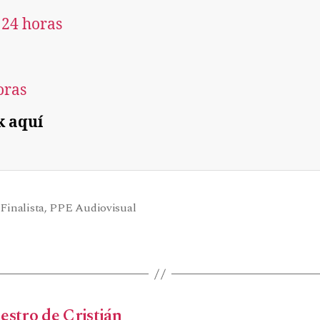
 24 horas
oras
k aquí
,
Finalista
,
PPE Audiovisual
uestro de Cristián