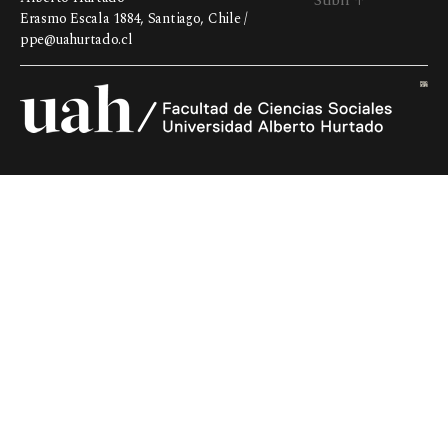
Erasmo Escala 1884, Santiago, Chile /
ppe@uahurtado.cl