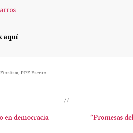
Barros
k aquí
,
Finalista
,
PPE Escrito
ico en democracia
“Promesas del