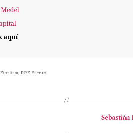
 Medel
apital
k aquí
,
Finalista
,
PPE Escrito
Sebastián P