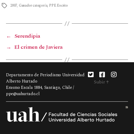
2007
,
Ganador categoría
,
PPE Escrito
←
Serendipia
→
El crimen de Javiera
Departamento de Periodismo Universidad
Alberto Hurtado
Subir
↑
Erasmo Escala 1884, Santiago, Chile /
ppe@uahurtado.cl