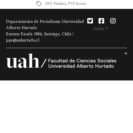
2019
,
Finalista
,
PPE Escrito
Departamento de Periodismo Universidad
Alberto Hurtado
Subir
↑
Erasmo Escala 1884, Santiago, Chile /
ppe@uahurtado.cl