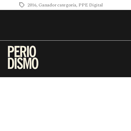
2016
,
Ganador categoría
,
PPE Digital