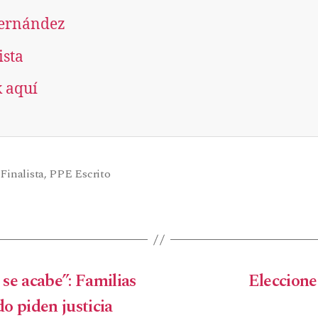
ernández
ista
k aquí
,
Finalista
,
PPE Escrito
se acabe”: Familias
Eleccione
o piden justicia