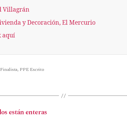
 Villagrán
ivienda y Decoración, El Mercurio
k aquí
,
Finalista
,
PPE Escrito
os están enteras