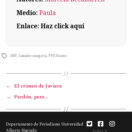
Medio:
Paula
Enlace: Haz click aquí
2007
,
Ganador categoría
,
PPE Escrito
←
El crimen de Javiera
→
Perdón, pero…
Departamento de Periodismo Universidad
Alberto Hurtado
Subir
↑