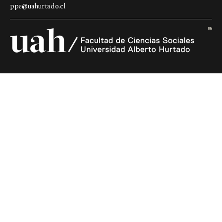
ppe@uahurtado.cl