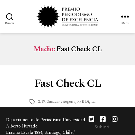
Buscar
Menú
Medio:
Fast Check CL
Fast Check CL
2019
,
Ganador categoría
,
PPE Digital
Departamento de Periodismo Universidad
Alberto Hurtado
Subir
↑
Erasmo Escala 1884, Santiago, Chile /