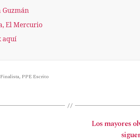
a Guzmán
a, El Mercurio
k aquí
,
Finalista
,
PPE Escrito
Los mayores ol
sigue