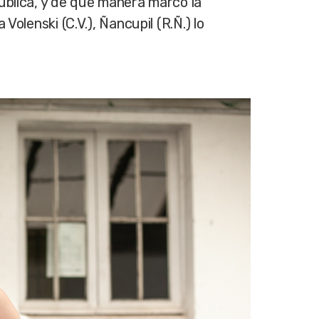
ública, y de qué manera marcó la
olenski (C.V.), Ñancupil (R.Ñ.) lo