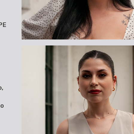
PPE
o,
do