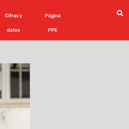
Cifras y
Página
datos
PPE