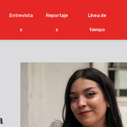
Entrevista
Reportaje
Línea de
s
s
tiempo
a